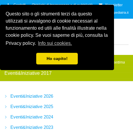
Contatti
Obblighi di trasparenza e di pubblicità
Newsletter
Contattaci allo
035.2678061
oppure all'indirzzo e-mail
info@amicidellapediatria.it
Questo sito o gli strumenti terzi da questo
utilizzati si avvalgono di cookie necessari al
ASSOCIAZIONE AMICI
funzionamento ed utili alle finalità illustrate nella
DELLA PEDIATRIA
ETS
cookie policy. Se vuoi saperne di più, consulta la
ODV
Privacy policy.
Info sui cookies.
MENU
Ho capito!
Amici della Pediatria
/
Eventi&Iniziative
/
Eventi&Iniziative 2017
/
La settima
pedalata di Babbo Natale
Eventi&Iniziative 2017
Eventi&Iniziative 2026
Eventi&Iniziative 2025
Eventi&Iniziative 2024
Eventi&Iniziative 2023