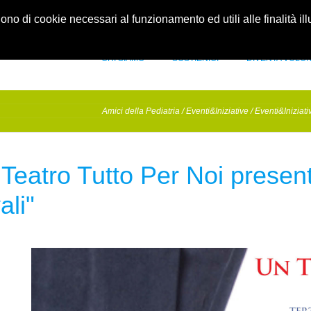
idellapediatria.it
Contatti
gono di cookie necessari al funzionamento ed utili alle finalità il
CHI SIAMO
SOSTIENICI
DIVENTA VOLO
Amici della Pediatria
/
Eventi&Iniziative
/
Eventi&Iniziat
Teatro Tutto Per Noi presenta
ali"