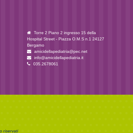
Torre 2 Piano 2 ingresso 15 della
Hospital Street - Piazza O.M.S n.1 24127
Bergamo
amicidellapediatria@pec.net
info@amicidellapediatria.it
035.2678061
 riservati