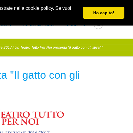
Obblighi di trasparenza e di pubblicità
Newsletter
lustrate nella cookie policy. Se vuoi
Ho capito!
NTARIO
EVENTI&INIZIATIVE
PROGETTI
ive 2017
/
Un Teatro Tutto Per Noi presenta "Il gatto con gli stivali"
 "Il gatto con gli