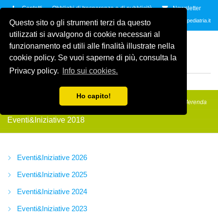
Contatti
Obblighi di trasparenza e di pubblicità
Newsletter
Contattaci allo
035.2678061
oppure all'indirzzo e-mail
info@amicidellapediatria.it
Questo sito o gli strumenti terzi da questo
utilizzati si avvalgono di cookie necessari al
ASSOCIAZIONE AMICI
funzionamento ed utili alle finalità illustrate nella
DELLA PEDIATRIA
ETS
cookie policy. Se vuoi saperne di più, consulta la
ODV
Privacy policy.
Info sui cookies.
MENU
Ho capito!
Amici della Pediatria
/
Eventi&Iniziative
/
Eventi&Iniziative 2018
/
A Merenda
con lo Sport n°7
Eventi&Iniziative 2018
Eventi&Iniziative 2026
Eventi&Iniziative 2025
Eventi&Iniziative 2024
Eventi&Iniziative 2023