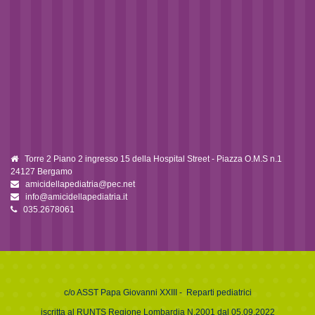
Torre 2 Piano 2 ingresso 15 della Hospital Street - Piazza O.M.S n.1
24127 Bergamo
amicidellapediatria@pec.net
info@amicidellapediatria.it
035.2678061
c/o
ASST Papa Giovanni XXIII
- Reparti pediatrici
iscritta al RUNTS Regione Lombardia N.2001 dal 05.09.2022