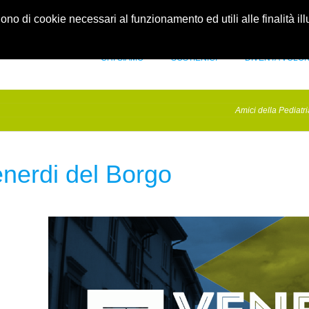
idellapediatria.it
Contatti
gono di cookie necessari al funzionamento ed utili alle finalità il
CHI SIAMO
SOSTIENICI
DIVENTA VOLO
Amici della Pediatri
enerdi del Borgo