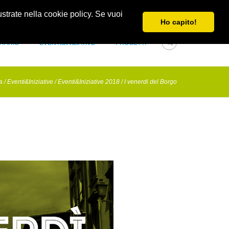
Obblighi di trasparenza e di pubblicità
Newsletter
lustrate nella cookie policy. Se vuoi
Ho capito!
NTARIO
EVENTI&INIZIATIVE
PROGETTI
a
/
Eventi&Iniziative
/
Eventi&Iniziative 2018
/
I venerdi del Borgo