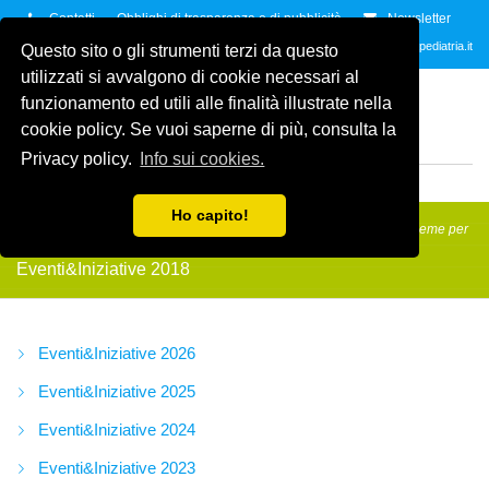
Contatti
Obblighi di trasparenza e di pubblicità
Newsletter
Contattaci allo
035.2678061
oppure all'indirzzo e-mail
info@amicidellapediatria.it
Questo sito o gli strumenti terzi da questo
utilizzati si avvalgono di cookie necessari al
ASSOCIAZIONE AMICI
funzionamento ed utili alle finalità illustrate nella
DELLA PEDIATRIA
ETS
cookie policy. Se vuoi saperne di più, consulta la
ODV
Privacy policy.
Info sui cookies.
MENU
Ho capito!
Amici della Pediatria
/
Eventi&Iniziative
/
Eventi&Iniziative 2018
/
Insieme per
regalare un sorriso 2018
Eventi&Iniziative 2018
Eventi&Iniziative 2026
Eventi&Iniziative 2025
Eventi&Iniziative 2024
Eventi&Iniziative 2023