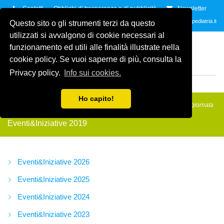
Contatti
Obblighi di trasparenza e di pubblicità
Newsletter
Contattaci allo
035.2678061
oppure all'indirzzo e-mail
info@amicidellapediatria.it
Questo sito o gli strumenti terzi da questo
utilizzati si avvalgono di cookie necessari al
ASSOCIAZIONE AMICI
funzionamento ed utili alle finalità illustrate nella
DELLA PEDIATRIA
ETS
cookie policy. Se vuoi saperne di più, consulta la
ODV
Privacy policy.
Info sui cookies.
MENU
Ho capito!
Amici della Pediatria
/
Eventi&Iniziative
/
Eventi&Iniziative 2019
/
La giornata
del sorriso: IX trofeo Salvetti
Eventi&Iniziative 2019
Eventi&Iniziative 2026
Eventi&Iniziative 2025
Eventi&Iniziative 2024
Eventi&Iniziative 2023