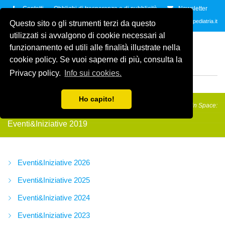
Contatti
Obblighi di trasparenza e di pubblicità
Newsletter
Contattaci allo
035.2678061
oppure all'indirzzo e-mail
info@amicidellapediatria.it
Questo sito o gli strumenti terzi da questo
utilizzati si avvalgono di cookie necessari al
ASSOCIAZIONE AMICI
funzionamento ed utili alle finalità illustrate nella
DELLA PEDIATRIA
ETS
cookie policy. Se vuoi saperne di più, consulta la
ODV
Privacy policy.
Info sui cookies.
MENU
Ho capito!
Amici della Pediatria
/
Eventi&Iniziative
/
Eventi&Iniziative 2019
/
Latin Space:
saggio di fine anno
Eventi&Iniziative 2019
Eventi&Iniziative 2026
Eventi&Iniziative 2025
Eventi&Iniziative 2024
Eventi&Iniziative 2023