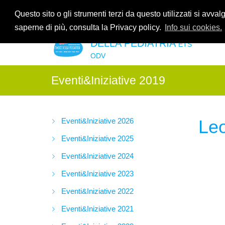
Contattaci allo
035.2678061
oppure all'indirzzo e-mail
info@amic
Questo sito o gli strumenti terzi da questo utilizzati si avval
saperne di più, consulta la Privacy policy.
Info sui cookies.
ASSOCIAZIONE AMICI
DELLA PEDIATRIA
ETS
ODV
Eventi&Iniziative 2019
Eventi&Iniziative 2026
Leo
Eventi&Iniziative 2025
Eventi&Iniziative 2024
Eventi&Iniziative 2023
Eventi&Iniziative 2022
Eventi&Iniziative 2021