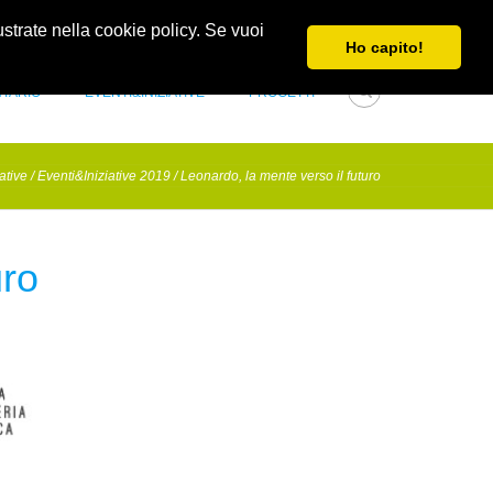
Obblighi di trasparenza e di pubblicità
Newsletter
lustrate nella cookie policy. Se vuoi
Ho capito!
NTARIO
EVENTI&INIZIATIVE
PROGETTI
ative
/
Eventi&Iniziative 2019
/
Leonardo, la mente verso il futuro
uro