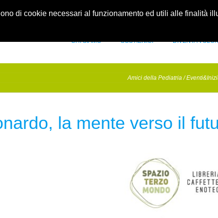
idellapediatria.it
Contatti
gono di cookie necessari al funzionamento ed utili alle finalità il
CHI SIAMO
SOSTIENICI
DIVENTA VOLO
Amici della Pediatria
/
Eventi&Inizi
nardo, la mente verso il fut