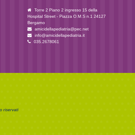
Torre 2 Piano 2 ingresso 15 della
Hospital Street - Piazza O.M.S n.1 24127
Bergamo
amicidellapediatria@pec.net
info@amicidellapediatria.it
035.2678061
 riservati