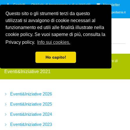
Contatti
Obblighi di trasparenza e di pubblicità
Newsletter
Contattaci allo
035.2678061
oppure all'indirzzo e-mail
info@amicidellapediatria.it
Questo sito o gli strumenti terzi da questo
utilizzati si avvalgono di cookie necessari al
ASSOCIAZIONE AMICI
funzionamento ed utili alle finalità illustrate nella
DELLA PEDIATRIA
ETS
cookie policy. Se vuoi saperne di più, consulta la
ODV
Privacy policy.
Info sui cookies.
MENU
Ho capito!
Amici della Pediatria
/
Eventi&Iniziative
/
Eventi&Iniziative 2021
/
6 ore di
basket
Eventi&Iniziative 2021
Eventi&Iniziative 2026
Eventi&Iniziative 2025
Eventi&Iniziative 2024
Eventi&Iniziative 2023