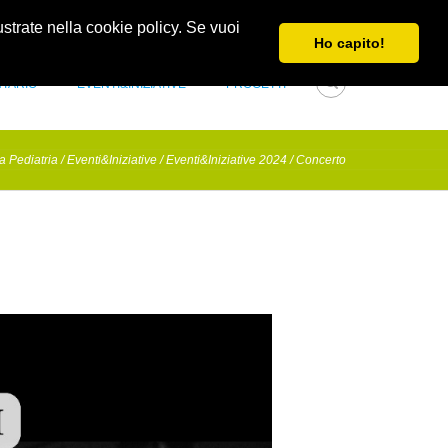
Obblighi di trasparenza e di pubblicità
Newsletter
lustrate nella cookie policy. Se vuoi
Ho capito!
NTARIO
EVENTI&INIZIATIVE
PROGETTI
a Pediatria
/
Eventi&Iniziative
/
Eventi&Iniziative 2024
/
Concerto