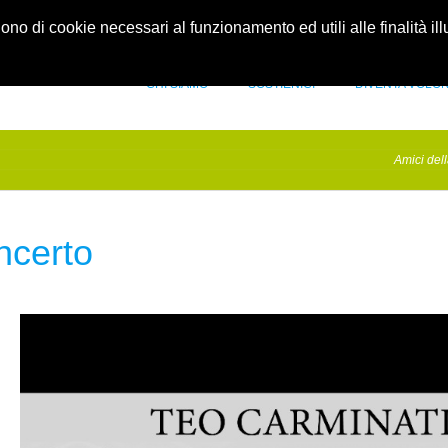
idellapediatria.it
Contatti
gono di cookie necessari al funzionamento ed utili alle finalità il
CHI SIAMO
SOSTIENICI
DIVENTA VOLO
Amici dell
ncerto