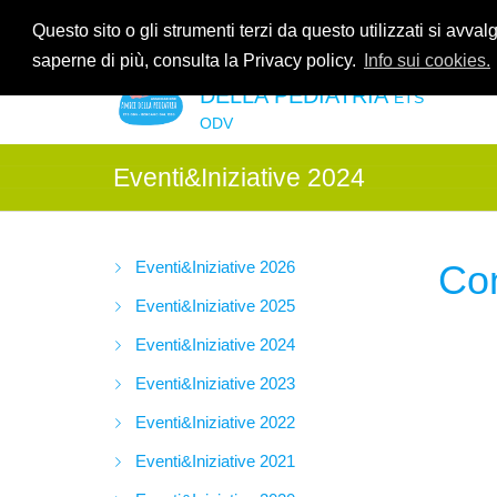
Contattaci allo
035.2678061
oppure all'indirzzo e-mail
info@amic
Questo sito o gli strumenti terzi da questo utilizzati si avval
saperne di più, consulta la Privacy policy.
Info sui cookies.
ASSOCIAZIONE AMICI
DELLA PEDIATRIA
ETS
ODV
Eventi&Iniziative 2024
Eventi&Iniziative 2026
Co
Eventi&Iniziative 2025
Eventi&Iniziative 2024
Eventi&Iniziative 2023
Eventi&Iniziative 2022
Eventi&Iniziative 2021