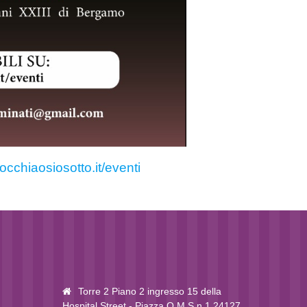
cchiaosiosotto.it/eventi
Torre 2 Piano 2 ingresso 15 della
Hospital Street - Piazza O.M.S n.1 24127