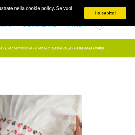
Obblighi di trasparenza e di pubblicità
Newsletter
lustrate nella cookie policy. Se vuoi
Ho capito!
NTARIO
EVENTI&INIZIATIVE
PROGETTI
ia
/
Eventi&Iniziative
/
Eventi&Iniziative 2024
/
Festa della Donna