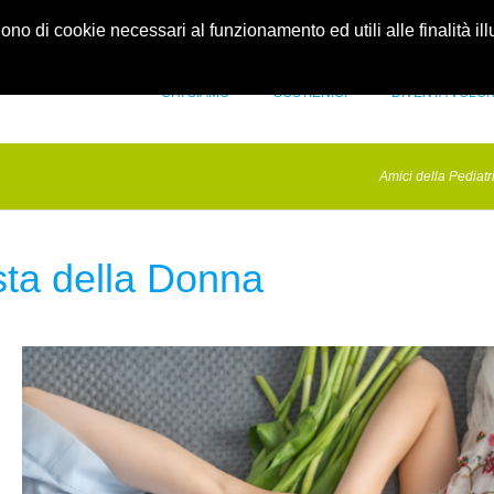
idellapediatria.it
Contatti
gono di cookie necessari al funzionamento ed utili alle finalità il
CHI SIAMO
SOSTIENICI
DIVENTA VOLO
Amici della Pediatr
ta della Donna