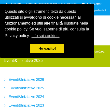
Contatti
Obblighi di trasparenza e di pubblicità
Newsletter
Contattaci allo
035.2678061
oppure all'indirzzo e-mail
info@amicidellapediatria.it
Questo sito o gli strumenti terzi da questo
utilizzati si avvalgono di cookie necessari al
ASSOCIAZIONE AMICI
funzionamento ed utili alle finalità illustrate nella
DELLA PEDIATRIA
ETS
cookie policy. Se vuoi saperne di più, consulta la
ODV
Privacy policy.
Info sui cookies.
MENU
Ho capito!
Amici della Pediatria
/
Eventi&Iniziative
/
Eventi&Iniziative 2025
/
Assemblea
degli Aderenti
Eventi&Iniziative 2025
Eventi&Iniziative 2026
Eventi&Iniziative 2025
Eventi&Iniziative 2024
Eventi&Iniziative 2023