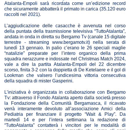
Atalanta-Empoli sarà ricordata come un’edizione record
che sicuramente abbatterà il primato in carica (35.120 euro
raccolti nel 2021).
L’aggiudicazione delle casacche è avvenuta nel corso
della puntata della trasmissione televisiva “TuttoAtalanta”,
andata in onda in diretta su Bergamo Tv (canale 15 digitale
terrestre - streaming www.bergamotv.it) nella serata di
lunedì 13 gennaio. In palio c’erano le 26 speciali maglie
“natalizie” preparate per l’intero organico della prima
squadra nerazzurre e indossate nel Christmas Match 2024,
vale a dire la partita Atalanta-Empoli del 22 dicembre
scorso, finita 3-2 con la doppietta di De Ketelaere e il gol di
Lookman che valsero l’undicesima vittoria consecutiva
della squadra di mister Gasperini.
L’iniziativa è organizzata in collaborazione con Bergamo
Tv: attraverso il Fondo Atalanta aperto dalla società presso
la Fondazione della Comunità Bergamasca, il ricavato
verrà interamente devoluto all’associazione Amici della
Pediatria per finanziare il progetto “Wait & Play”. Da
martedì 14 e per l’intera settimana la redazione di
“TuttoAtalanta” contatterà i vincitori per le modalità di