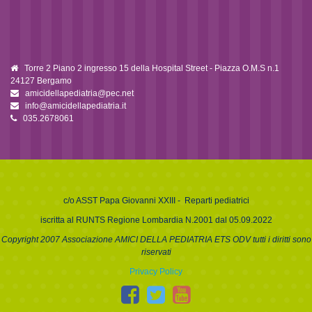
Torre 2 Piano 2 ingresso 15 della Hospital Street - Piazza O.M.S n.1
24127 Bergamo
amicidellapediatria@pec.net
info@amicidellapediatria.it
035.2678061
c/o
ASST Papa Giovanni XXIII
- Reparti pediatrici
iscritta al RUNTS Regione Lombardia N.2001 dal 05.09.2022
Copyright 2007 Associazione AMICI DELLA PEDIATRIA ETS ODV tutti i diritti sono
riservati
Privacy Policy