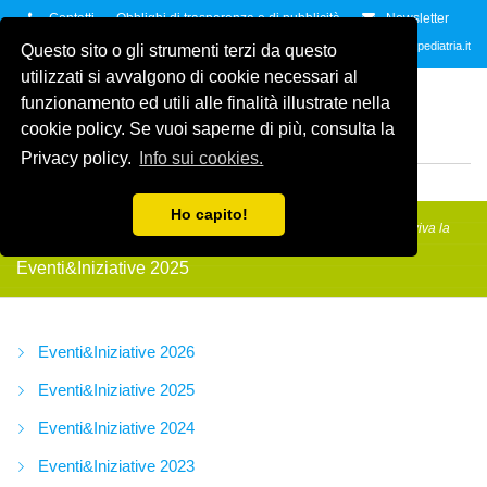
Contatti
Obblighi di trasparenza e di pubblicità
Newsletter
Contattaci allo
035.2678061
oppure all'indirzzo e-mail
info@amicidellapediatria.it
Questo sito o gli strumenti terzi da questo
utilizzati si avvalgono di cookie necessari al
ASSOCIAZIONE AMICI
funzionamento ed utili alle finalità illustrate nella
DELLA PEDIATRIA
ETS
cookie policy. Se vuoi saperne di più, consulta la
ODV
Privacy policy.
Info sui cookies.
MENU
Ho capito!
Amici della Pediatria
/
Eventi&Iniziative
/
Eventi&Iniziative 2025
/
Evviva la
Befana
Eventi&Iniziative 2025
Eventi&Iniziative 2026
Eventi&Iniziative 2025
Eventi&Iniziative 2024
Eventi&Iniziative 2023