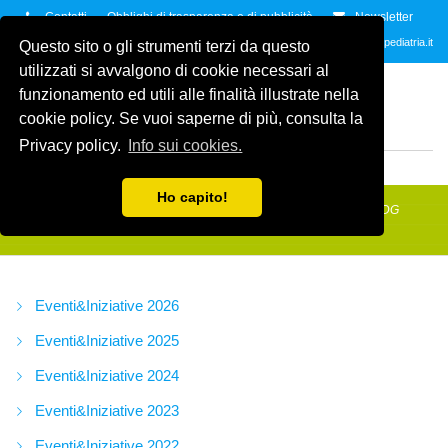
Contatti
Obblighi di trasparenza e di pubblicità
Newsletter
Contattaci allo
035.2678061
oppure all'indirzzo e-mail
info@amicidellapediatria.it
Questo sito o gli strumenti terzi da questo
utilizzati si avvalgono di cookie necessari al
ASSOCIAZIONE AMICI
funzionamento ed utili alle finalità illustrate nella
DELLA PEDIATRIA
ETS
cookie policy. Se vuoi saperne di più, consulta la
ODV
Privacy policy.
Info sui cookies.
MENU
Ho capito!
Amici della Pediatria
/
Eventi&Iniziative
/
Eventi&Iniziative 2026
/
3GDG
Eventi&Iniziative 2026
Eventi&Iniziative 2026
Eventi&Iniziative 2025
Eventi&Iniziative 2024
Eventi&Iniziative 2023
Eventi&Iniziative 2022