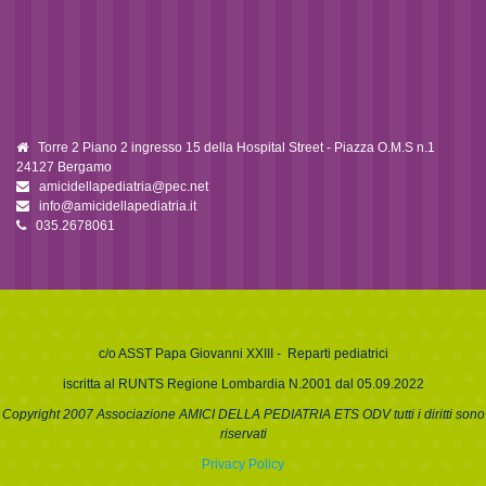
Torre 2 Piano 2 ingresso 15 della Hospital Street - Piazza O.M.S n.1
24127 Bergamo
amicidellapediatria@pec.net
info@amicidellapediatria.it
035.2678061
c/o
ASST Papa Giovanni XXIII
- Reparti pediatrici
iscritta al RUNTS Regione Lombardia N.2001 dal 05.09.2022
Copyright 2007 Associazione AMICI DELLA PEDIATRIA ETS ODV tutti i diritti sono
riservati
Privacy Policy